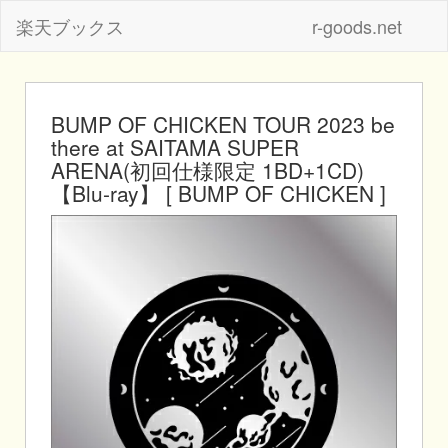
楽天ブックス
r-goods.net
BUMP OF CHICKEN TOUR 2023 be
there at SAITAMA SUPER
ARENA(初回仕様限定 1BD+1CD)
【Blu-ray】 [ BUMP OF CHICKEN ]