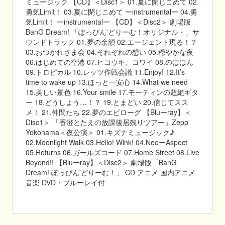
ミュージック 【CD】＜Disc1＞ 01.夏に閉じこめて 02.
勇気Limit！ 03.夏に閉じこめて ーinstrumentalー 04.勇
気Limit！ ーinstrumentalー 【CD】＜Disc2＞ 劇場版
BanG Dream! 「ぽっぴん'どりーむ！オリジナル・」サ
ウンドトラック 01.夢の余韻 02.エージェント現る！？
03.おつかれさま会 04.それぞれの想い 05.穏やかな夜
06.はじめての空港 07.ヒコウキ、コワイ 08.のほほん
09.トロピカル 10.レッツ作戦会議 11.Enjoy! 12.It’s
time to wake up 13.ほっと一安心 14.What we need
15.美しい景色 16.Your smile 17.モーティンの超絶ギタ
ー 18.どうしよう…！？ 19.とまどい 20.信じてスス
メ！ 21.仲間たち 22.夢のエピローグ 【Bluーray】＜
Disc1＞ 「香澄とたえの放課後居残りツアー」Zepp
Yokohama＜夜公演＞ 01.キズナミュージック♪
02.Moonlight Walk 03.Hello! Wink! 04.NeoーAspect
05.Returns 06.ガールズコード 07.Home Street 08.Live
Beyond!! 【Bluーray】＜Disc2＞ 劇場版「BanG
Dream! ぽっぴん'どりーむ！」 CD アニメ 国内アニメ
音楽 DVD・ブルーレイ付