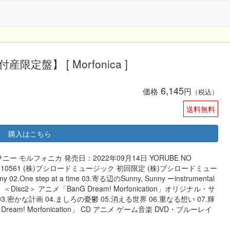
付産限定盤】 [ Morfonica ]
6,145
価格
円
（税込）
送料無料
購入はこちら
ー サニー モルフォニカ 発売日：2022年09月14日 YORUBE NO
 BRMMー10561 (株)ブシロードミュージック 初回限定 (株)ブシロードミュー
.One step at a time 03.寄る辺のSunny, Sunny ーinstrumental
ー 【CD】＜Disc2＞ アニメ「BanG Dream! Morfonication」オリジナル・サ
3.密かな計画 04.ましろの憂鬱 05.消える世界 06.重なる想い 07.輝
eam! Morfonication」 CD アニメ ゲーム音楽 DVD・ブルーレイ