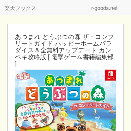
楽天ブックス
r-goods.net
あつまれ どうぶつの森 ザ・コンプ
リートガイド ハッピーホームパラ
ダイス＆全無料アップデート カン
ペキ攻略版 [ 電撃ゲーム書籍編集部
]