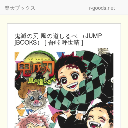
楽天ブックス
r-goods.net
鬼滅の刃 風の道しるべ （JUMP
jBOOKS） [ 吾峠 呼世晴 ]