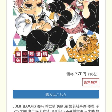
770
価格
円
（税込）
送料無料
購入はこちら
JUMP jBOOKS 吾峠 呼世晴 矢島 綾 集英社事件 修理 キ
メツ学園 少年時代 友情 お見合い 不死川実弥 伊之助 無