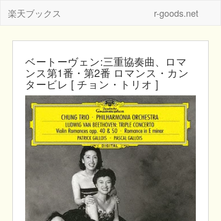
楽天ブックス
r-goods.net
ベートーヴェン:三重協奏曲、ロマ
ンス第1番・第2番 ロマンス・カン
タービレ [ チョン・トリオ ]