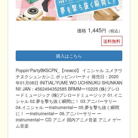
1,445
価格
円
（税込）
送料無料
購入はこちら
Poppin'PartyBKSCPN_【newcd】 イニシャル ユメヲウ
チヌクシュンカンニ ポッピンパーティ 発売日：2020
年01月08日 INITIAL/YUME WO UCHINUKU SHUNKAN
NI! JAN：4562494352585 BRMMー10225 (株)ブシロ
ードミュージック (株)ブシロードミュージック 01.イニ
シャル 02.夢を撃ち抜く瞬間に！ 03.アニバーサリー
04.イニシャル ーinstrumentalー 05.夢を撃ち抜く瞬間
に！ ーinstrumentalー 06.アニバーサリー ー
instrumentalー CD アニメ 国内アニメ音楽 アニメ ゲー
ム音楽