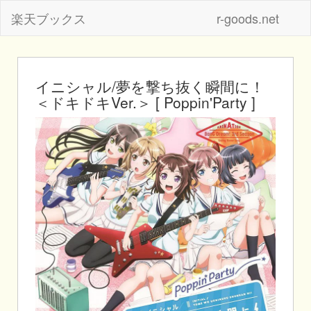
楽天ブックス
r-goods.net
イニシャル/夢を撃ち抜く瞬間に！
＜ドキドキVer.＞ [ Poppin'Party ]