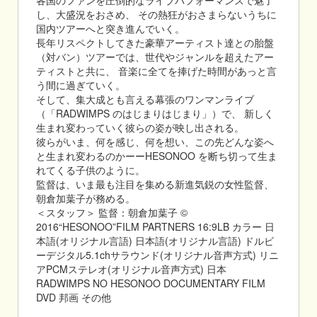
各国のファンを圧倒的なライブパフォーマンスで魅了
し、大盛況をおさめ、 その熱狂がおさまらないうちに
国内ツアーへと突き進んでいく。
長年リスペクトしてきた豪華アーティスト達との胎盤
（対バン）ツアーでは、世代やジャンルを超えたアー
ティストと共に、 音楽に全てを捧げた時間があっと言
う間に過ぎていく。
そして、集大成とも言える幕張のワンマンライブ
（「RADWIMPS のはじまりはじまり」）で、 新しく
生まれ変わっていく彼らの姿が映し出される。
彼らがいま、何を感じ、何を想い、この先どんな姿へ
と生まれ変わるのかーーHESONOO を断ち切って生ま
れてくる子供のように。
監督は、いま最も注目を集める新進気鋭の女性監督、
朝倉加葉子が務める。
＜スタッフ＞ 監督：朝倉加葉子 ©
2016“HESONOO”FILM PARTNERS 16:9LB カラー 日
本語(オリジナル言語) 日本語(オリジナル言語) ドルビ
ーデジタル5.1chサラウンド(オリジナル音声方式) リニ
アPCMステレオ(オリジナル音声方式) 日本
RADWIMPS NO HESONOO DOCUMENTARY FILM
DVD 邦画 その他