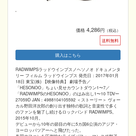
4,286
価格
円
（税込）
送料無料
購入はこちら
RADWIMPSラッドウインプスノヘソノオ ドキュメンタ
リー フィルム ラッドウインプス 発売日：2017年01月
18日 東宝(株) 【映像特典】 劇場予告／
「HESONOO」ちょい見せカウントダウン1〜7／
「RADWIMPSのHESONOO」のはみ出し1〜10 TDVー
27059D JAN：4988104105592 ＜ストーリー＞ ヴォー
カル野田洋次郎の創り出す独特の歌詞と音楽性で多く
のファンを魅了し続けるロックバンド RADWIMPS。
2015年10月。
デビューから10年の節目の年に5カ国6公演のアジア・
ヨーロッパツアーへと飛びたった。