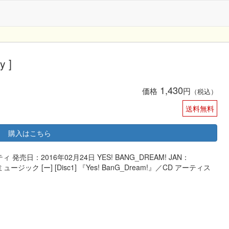
y ]
1,430
価格
円
（税込）
送料無料
購入はこちら
ィ 発売日：2016年02月24日 YES! BANG_DREAM! JAN：
ミュージック [ー] [Disc1] 『Yes! BanG_Dream!』／CD アーティス