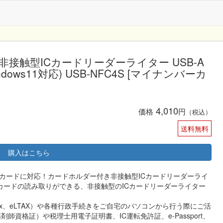
 非接触型ICカードリーダーライター USB-A
ows11対応) USB-NFC4S [マイナンバーカ
4,010
価格
円
（税込）
送料無料
購入はこちら
カードに対応！カードホルダー付き非接触型ICカードリーダーライ
ICカードの読み取りができる、非接触型のICカードリーダーライター
x、eLTAX）や各種行政手続きをご自宅のパソコンから行う際にご活
師資格証）や税理士用電子証明書、IC運転免許証、e-Passport、