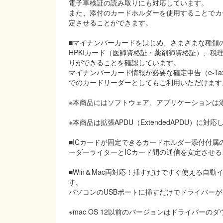
電子車検証の読み取りにも対応しています。
また、添付のカードホルダーを使用することでカ
定させることができます。
■マイナンバーカードをはじめ、さまざまな種類
HPKIカード（医師資格証・薬剤師資格証）、税理士
りができることを確認しています。
マイナンバーカード情報が必要な確定申告（e-Ta
でのカードリーダーとしてもご利用いただけます
※本商品にはソフトウェア、アプリケーションは
※本商品は拡張APDU（ExtendedAPDU）に対
■ICカードが固定できるカードホルダー添付付属
ーダーライターとICカード間の通信を安定させ
■Win＆Mac両対応！挿すだけですぐ使える自動
す。
パソコンのUSBポートに挿すだけでドライバー
※mac OS 12以前のバージョンはドライバー