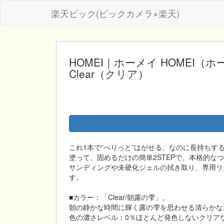
楽天ビック(ビックカメラ×楽天)
HOMEI｜ホーメイ HOMEI（ホ
Clear（クリア）
これ1本で“ぺりっと”はがせる、なのに長持ちす
塗って、固めるだけの簡単2STEPで、本格的な
サンディングや未硬化ジェルの拭き取り、専用リ
す。
■カラー：「Clear/朝露の雫」。
朝の静かな時間に輝く露の雫を思わせる清らかな
色の濃さレベル：0％ほとんど発色しないクリア