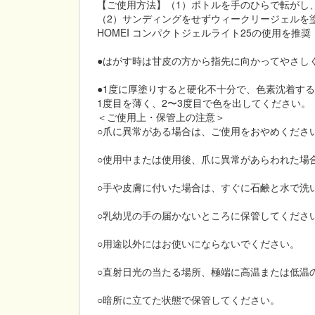
【ご使用方法】（1）ボトルを手のひらで転がし
（2）サンディングをせずウィークリージェルを塗
HOMEI コンパクトジェルライト25の使用を推
●はがす時は甘皮の方から指先に向かってやさし
●1度に厚塗りすると硬化不十分で、色素沈着す
1度目を薄く、2〜3度目で色を出してください。
＜ご使用上・保管上の注意＞
○爪に異常がある場合は、ご使用をおやめくださ
○使用中または使用後、爪に異常があらわれた場
○手や皮膚に付いた場合は、すぐに石鹸と水で洗
○乳幼児の手の届かないところに保管してくださ
○用途以外にはお使いにならないでください。
○直射日光の当たる場所、極端に高温または低温
○暗所に立てた状態で保管してください。