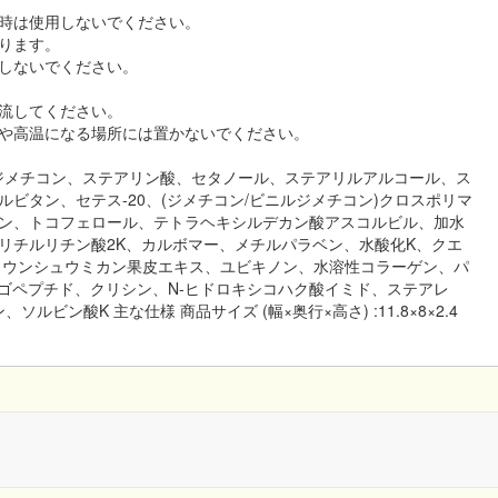
時は使用しないでください。
ります。
しないでください。
流してください。
や高温になる場所には置かないでください。
ジメチコン、ステアリン酸、セタノール、ステアリルアルコール、ス
ビタン、セテス-20、(ジメチコン/ビニルジメチコン)クロスポリマ
ン、トコフェロール、テトラヘキシルデカン酸アスコルビル、加水
リチルリチン酸2K、カルボマー、メチルパラベン、水酸化K、クエ
、ウンシュウミカン果皮エキス、ユビキノン、水溶性コラーゲン、パ
ゴペプチド、クリシン、N-ヒドロキシコハク酸イミド、ステアレ
ビン酸K 主な仕様 商品サイズ (幅×奥行×高さ) :11.8×8×2.4