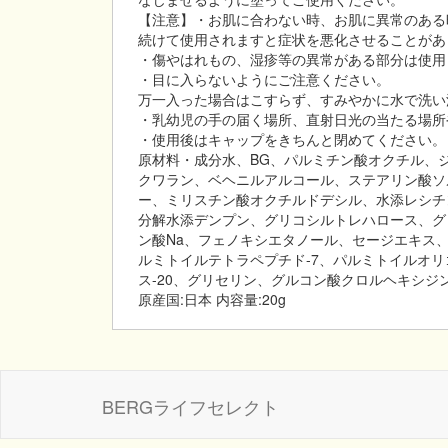
【注意】・お肌に合わない時、お肌に異常のある
続けて使用されますと症状を悪化させることがあ
・傷やはれもの、湿疹等の異常がある部分は使用
・目に入らないようにご注意ください。
万一入った場合はこすらず、すみやかに水で洗い
・乳幼児の手の届く場所、直射日光の当たる場所
・使用後はキャップをきちんと閉めてください。
原材料・成分水、BG、パルミチン酸オクチル、
クワラン、ベヘニルアルコール、ステアリン酸ソル
ー、ミリスチン酸オクチルドデシル、水添レシチ
分解水添デンプン、グリコシルトレハロース、グ
ン酸Na、フェノキシエタノール、セージエキス
ルミトイルテトラペプチド-7、パルミトイルオリ
ス-20、グリセリン、グルコン酸クロルヘキシジン、ソル
原産国:日本 内容量:20g
BERGライフセレクト