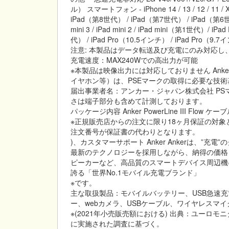
ル） スマートフォン - iPhone 14 / 13 / 12 /
iPad（第8世代） / iPad（第7世代） / iPad（第6世代） 
mini 3 / iPad mini 2 / iPad mini（第1世代
代） / iPad Pro（10.5インチ） / iPad Pro（9.7イ
注意: 本製品はデータ転送及び充電にのみ対応し、
充電速度：MAX240Wでの高出力が可能
※本製品は映像出力には対応しておりません An
イヤホン等）は、PSEマークの取得に必要な技
届出事業者名：アンカー・ジャパン株式会社 PSマーク
さは端子部分も含めて計測しております。
パッケージ内容 Anker PowerLine III Fl
※正規販売店からの注文に限り18ヶ月保証の対象
注文番号が保証書の代わりとなります。
)、カスタマーサポート Anker Ankerは、”
最新のテクノロジーを採用しながら、納得の価格
ピーカーなど、高品質のスマートデバイス周辺機
誇る「世界No.1モバイル充電ブランド」
※です。
主な取扱製品：モバイルバッテリー、USB急速
ー、webカメラ、USBケーブル、ワイヤレスマイ
※(2021年小売販売額における) 出典：ユーロモニ
に実施された調査に基づく。