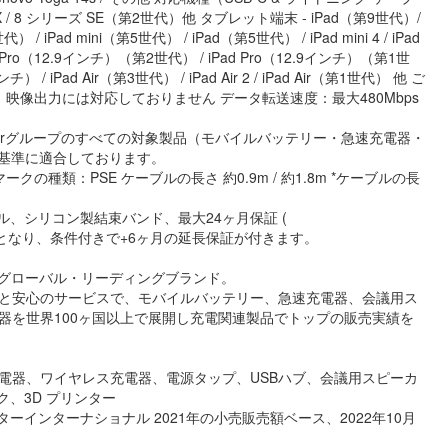
 11 / X / 8 シリーズ SE（第2世代）他 タブレット端末 - iPad（第9世代）/
/ iPad mini（第5世代） / iPad（第5世代） / iPad mini 4 / iPad
）/ iPad Pro（12.9インチ）（第2世代） / iPad Pro（12.9インチ）（第1世
ンチ） / iPad Air（第3世代） / iPad Air 2 / iPad Air（第1世代） 他 ご
映像出力には対応しておりません データ転送速度：最大480Mbps
kerグループのすべての対象製品（モバイルバッテリー・急速充電器・
術基準に適合しております。
の種類：PSE ケーブルの長さ 約0.9m / 約1.8m *ケーブルの長
ow ケーブル、シリコン製結束バンド、最大24ヶ月保証 (
となり、条件付きで+6ヶ月の延長保証が付きます。
充電”のグローバル・リーディングブランド。
と安心のサービスで、モバイルバッテリー、急速充電器、会議用ス
器を世界100ヶ国以上で展開し充電関連製品でトップの販売実績を
充電器、ワイヤレス充電器、電源タップ、USBハブ、会議用スピーカ
ク、3D プリンター
ターインターナショナル 2021年の小売販売額ベース、2022年10月