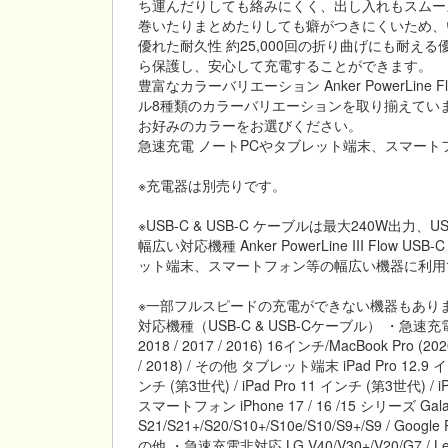
ち運んだりしても絡みにくく、出し入れもスムー
巻いたりまとめたりしても癖がつきにくいため、
優れた耐久性 約25,000回の折り曲げにも耐
ら保護し、安心して充電することができます。
豊富なカラーバリエーション Anker PowerLine 
ル8種類のカラーバリエーションを取り揃えてい
お好みのカラーをお選びください。
急速充電 ノートPCやタブレット端末、スマー
※充電器は別売りです。
※USB-C & USB-C ケーブルは最大240W出
幅広い対応機種 Anker PowerLine III Flow U
ット端末、スマートフォン等の幅広い機器に利用
※一部フルスピードの充電ができない機器もあり
対応機種（USB-C & USB-Cケーブル） ・急速充電対応 ノー
2018 / 2017 / 2016) 16インチ/MacBook Pro (2020
/ 2018) / その他 タブレット端末 iPad Pro 12.9 イン
ンチ (第3世代) / iPad Pro 11 インチ (第3世代) / 
スマートフォン iPhone 17 / 16 /15 シリーズ Galaxy N
S21/S21+/S20/S10+/S10e/S10/S9+/S9 / Googl
の他 ・急速充電非対応 LG V40/V30+/V20/G7 / 